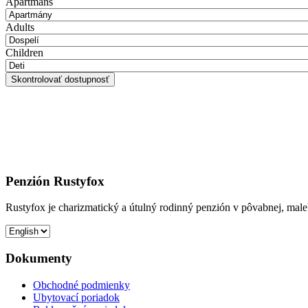
Apartmans
Adults
Children
Penzión Rustyfox
Rustyfox je charizmatický a útulný rodinný penzión v pôvabnej, mal
Dokumenty
Obchodné podmienky
Ubytovací poriadok